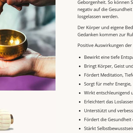
Geborgenheit. So können St
negativ auf die Gesundhei
losgelassen werden.
Der Körper und eigene Be
Gedanken kommen zur Ruhe 
Positive Auswirkungen der
Bewirkt eine tiefe Ents
Bringt Kör­per, Geist und
För­dert Medi­ta­ti­on, 
Sorgt für mehr Ener­gie
Wirkt ent­schleu­ni­gend 
Erleichtert das Loslass
Unterstützt und verbe
Fördert die Gesundheit
Stärkt Selbstbewusstsein