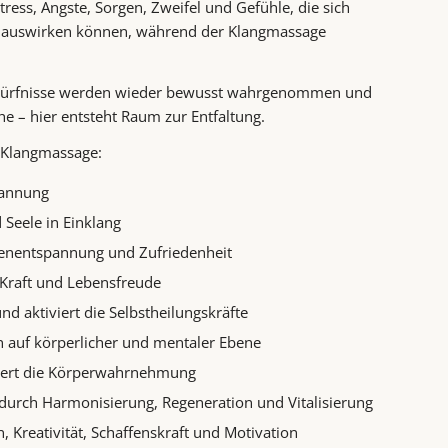
ress, Ängste, Sorgen, Zweifel und Gefühle, die sich
t auswirken können, während der Klangmassage
dürfnisse werden wieder bewusst wahrgenommen und
– hier entsteht Raum zur Entfaltung.
 Klangmassage:
pannung
 See­le in Einklang
Tiefenentspannung und Zufriedenheit
, Kraft und Lebensfreude
und aktiviert die Selbstheilungskräfte
en auf körperlicher und mentaler Ebene
ssert die Körperwahrnehmung
 durch Harmonisierung, Regeneration und Vitalisierung
, Kreativität, Schaffenskraft und Motivation